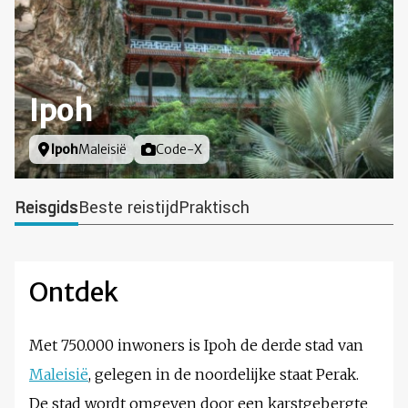
Ipoh
Locatie
Ipoh
Maleisië
Foto door
Code-X
Reisgids
Beste reistijd
Praktisch
Ontdek
Met 750.000 inwoners is Ipoh de derde stad van
Maleisië
, gelegen in de noordelijke staat Perak.
De stad wordt omgeven door een karstgebergte