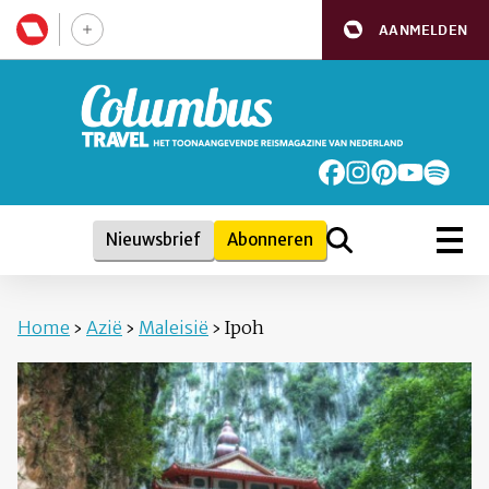
AANMELDEN
Nieuwsbrief
Abonneren
Home
›
Azië
›
Maleisië
›
Ipoh