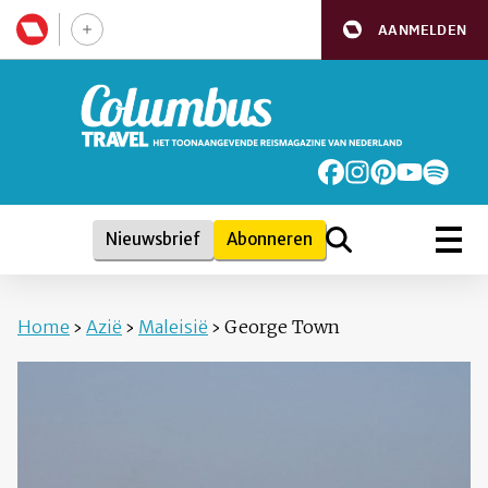
AANMELDEN
Nieuwsbrief
Abonneren
Home
›
Azië
›
Maleisië
›
George Town