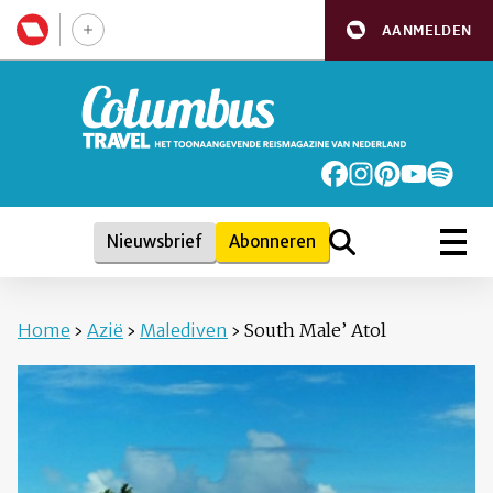
AANMELDEN
Nieuwsbrief
Abonneren
Home
›
Azië
›
Malediven
›
South Male’ Atol