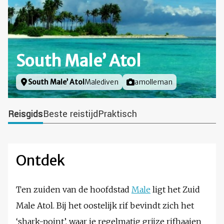
South Male’ Atol
Locatie
South Male’ Atol
Malediven
Foto door
amolleman
Reisgids
Beste reistijd
Praktisch
Ontdek
Ten zuiden van de hoofdstad
Male
ligt het Zuid
Male Atol. Bij het oostelijk rif bevindt zich het
‘shark-point’, waar je regelmatig grijze rifhaaien