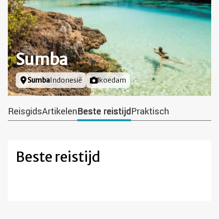
Sumba
Locatie
Sumba
Indonesië
Foto door
lkoedam
Reisgids
Artikelen
Beste reistijd
Praktisch
Beste reistijd