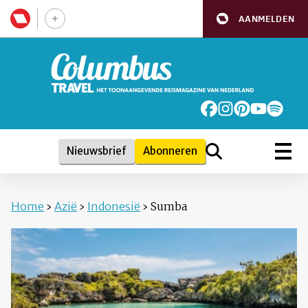
AANMELDEN
Nieuwsbrief
Abonneren
Home
›
Azië
›
Indonesië
›
Sumba