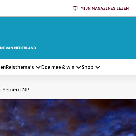
MIJN MAGAZINES LEZEN
len
Reisthema’s
Doe mee & win
Shop
r Semeru NP