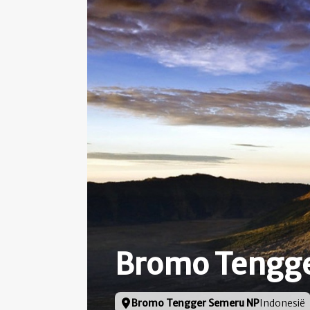
Bromo Tengg
Locatie
Bromo Tengger Semeru NP
Indonesië