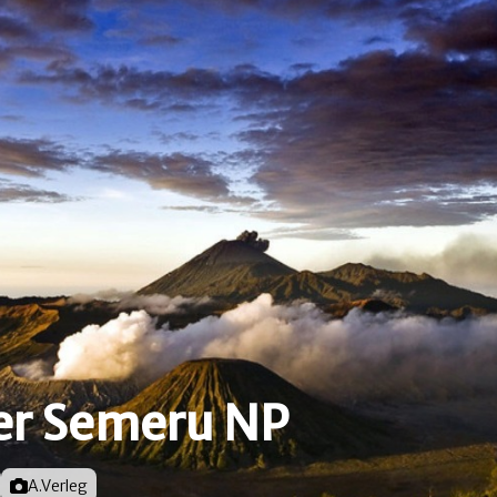
er Semeru NP
Foto door
A.Verleg