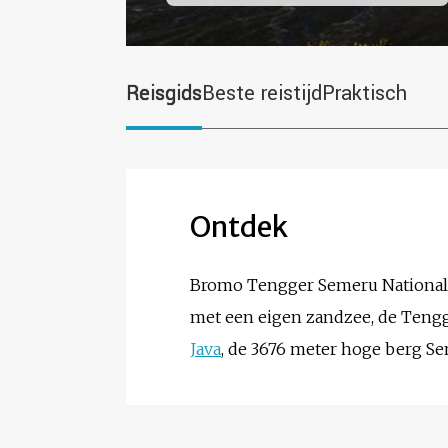
Reisgids
Beste reistijd
Praktisch
Ontdek
Bromo Tengger Semeru National P
met een eigen zandzee, de Tengg
Java
, de 3676 meter hoge berg Se