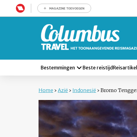
MAGAZINE TOEVOEGEN
Bestemmingen
Beste reistijd
Reisartike
Home
›
Azië
›
Indonesië
›
Bromo Tengge