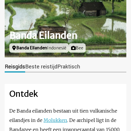
Banda Eilanden
Locatie
Banda Eilanden
Indonesië
Foto door
Bee
Reisgids
Beste reistijd
Praktisch
Ontdek
De Banda eilanden bestaan uit tien vulkanische
eilandjes in de
Molukken
. De archipel ligt in de
Bandazee en heeft een inwoneraantal van 15.000.