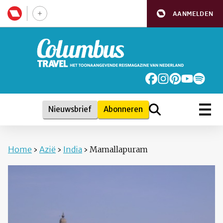
AANMELDEN
Nieuwsbrief
Abonneren
Home
›
Azië
›
India
›
Mamallapuram