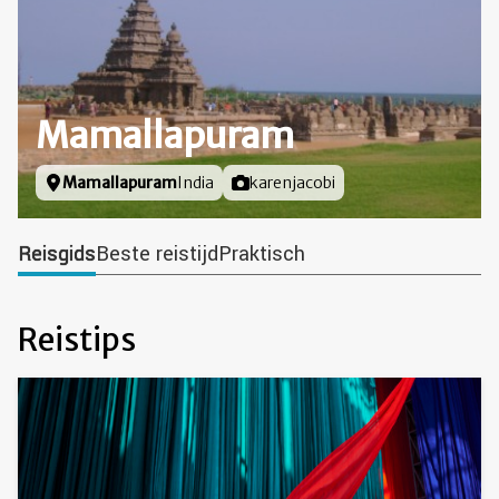
Mamallapuram
Locatie
Mamallapuram
India
Foto door
karenjacobi
Reisgids
Beste reistijd
Praktisch
Reistips