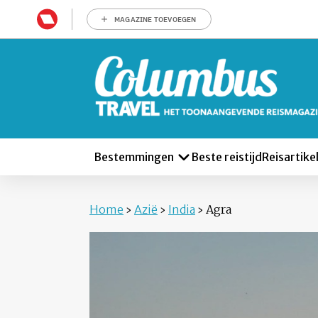
MAGAZINE TOEVOEGEN
Bestemmingen
Beste reistijd
Reisartike
Home
›
Azië
›
India
›
Agra