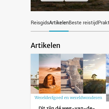
Reisgids
Artikelen
Beste reistijd
Prak
Artikelen
Werelderfgoed en wereldwonderen
Dit zijn dé weg-van-de-