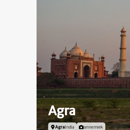
Agra
Locatie
Agra
India
Foto door
annemiek