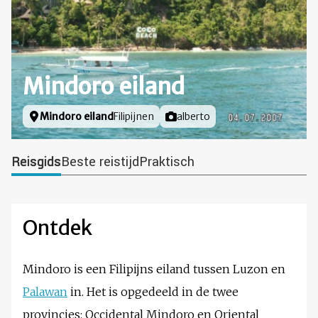
Mindoro eiland
Locatie
Mindoro eiland
Filipijnen
Foto door
alberto
Reisgids
Beste reistijd
Praktisch
Ontdek
Mindoro is een Filipijns eiland tussen Luzon en
Palawan
in. Het is opgedeeld in de twee
provincies: Occidental Mindoro en Oriental