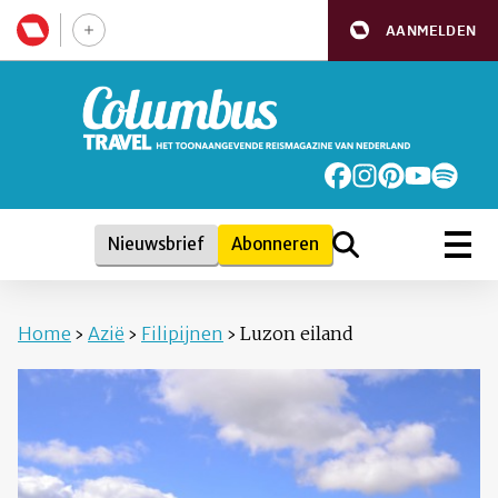
AANMELDEN
Nieuwsbrief
Abonneren
Home
›
Azië
›
Filipijnen
›
Luzon eiland