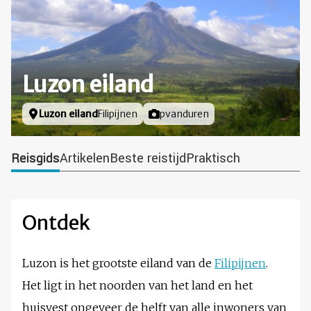
Luzon eiland
Locatie
Luzon eiland
Filipijnen
Foto door
pvanduren
Reisgids
Artikelen
Beste reistijd
Praktisch
Ontdek
Luzon is het grootste eiland van de
Filipijnen
.
Het ligt in het noorden van het land en het
huisvest ongeveer de helft van alle inwoners van