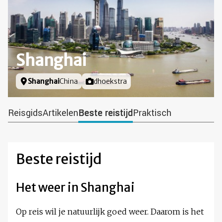
Shanghai
Locatie
Shanghai
China
Foto door
dhoekstra
Reisgids
Artikelen
Beste reistijd
Praktisch
Beste reistijd
Het weer in Shanghai
Op reis wil je natuurlijk goed weer. Daarom is het