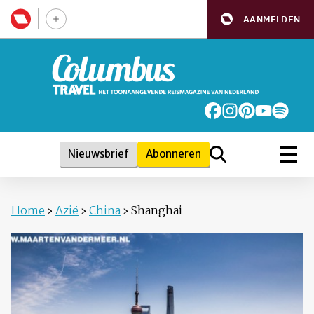
AANMELDEN
Nieuwsbrief
Abonneren
Home
›
Azië
›
China
›
Shanghai