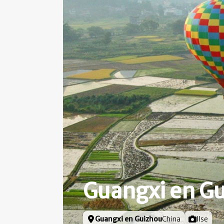
Guangxi en G
Locatie
Guangxi en Guizhou
China
Foto door
Ilse