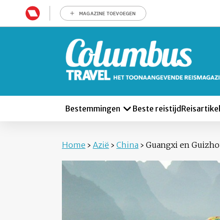
MAGAZINE TOEVOEGEN
Bestemmingen
Beste reistijd
Reisartike
Home
›
Azië
›
China
›
Guangxi en Guizh