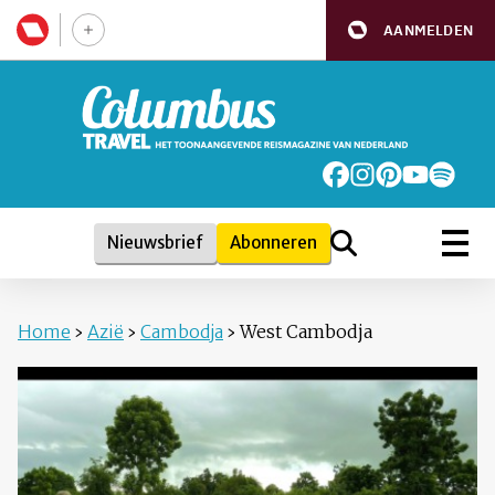
AANMELDEN
Nieuwsbrief
Abonneren
Home
›
Azië
›
Cambodja
›
West Cambodja