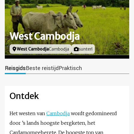
West Cambodja
Locatie
West Cambodja
Cambodja
Foto door
sunterl
Reisgids
Beste reistijd
Praktisch
Ontdek
Het westen van
Cambodja
wordt gedomineerd
door ’s lands hoogste bergketen, het
Cardamomgebergte. De hoogste top van