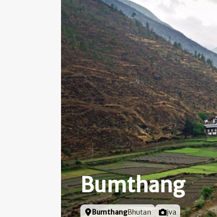
Bumthang
Locatie
Bumthang
Bhutan
Foto door
jva