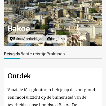
Bakoe
Locatie
Bakoe
Azerbeidzjan
Foto door
josgatso
Reisgids
Beste reistijd
Praktisch
Ontdek
Vanaf de Maagdentoren heb je op de voorgrond
een mooi uitzicht op de binnenstad van de
Azerbeidzjaanse hoofdstad Bakoe. De