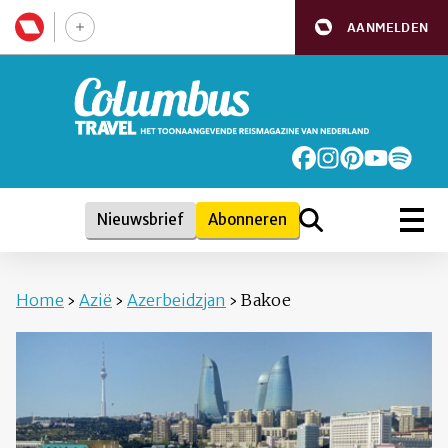
AANMELDEN
Nieuwsbrief
Abonneren
Home
›
Azië
›
Azerbeidzjan
›
Bakoe