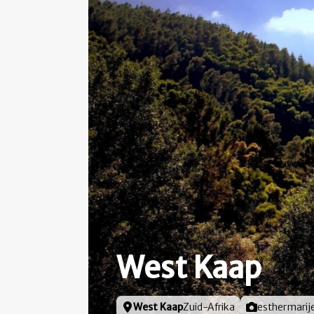
West Kaap
Locatie
West Kaap
Zuid-Afrika
Foto door
esthermarij