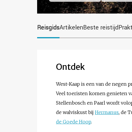
Reisgids
Artikelen
Beste reistijd
Prak
Ontdek
West-Kaap is een van de negen p
Veel toeristen komen genieten va
Stellenbosch en Paarl wordt volo
de walviskust bij
Hermanus
, de 
de Goede Hoop
.