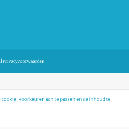
n
Privacyvoorwaarden
w cookie-voorkeuren aan te passen en de inhoud te