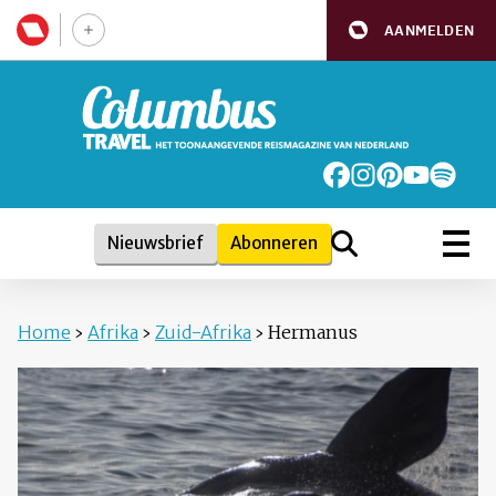
AANMELDEN
Nieuwsbrief
Abonneren
Home
›
Afrika
›
Zuid-Afrika
›
Hermanus