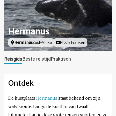
Hermanus
Locatie
Hermanus
Zuid-Afrika
Foto door
Nicole Franken
Reisgids
Beste reistijd
Praktisch
Ontdek
De kustplaats
Hermanus
staat bekend om zijn
walvisroute. Langs de kustlijn van twaalf
kilometer kan je deze grote reuzen spotten en ze