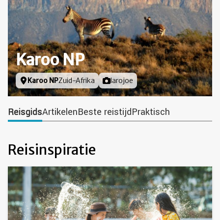
Karoo NP
Locatie
Karoo NP
Zuid-Afrika
Foto door
larojoe
Reisgids
Artikelen
Beste reistijd
Praktisch
Reisinspiratie