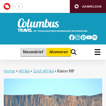
AANMELDEN
Nieuwsbrief
Abonneren
Home
›
Afrika
›
Zuid-Afrika
›
Karoo NP