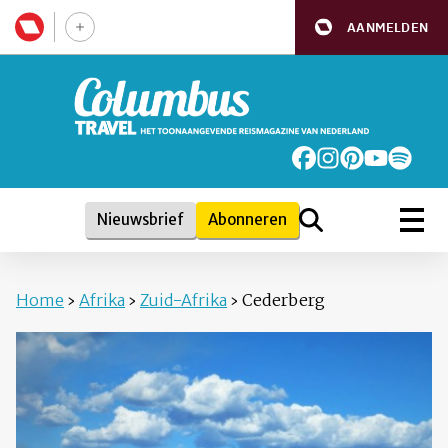
AANMELDEN
Nieuwsbrief
Abonneren
Home
›
Afrika
›
Zuid-Afrika
›
Cederberg