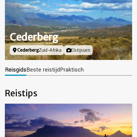
Cederberg
Locatie
Cederberg
Zuid-Afrika
Foto door
Elstijssen
Reisgids
Beste reistijd
Praktisch
Reistips