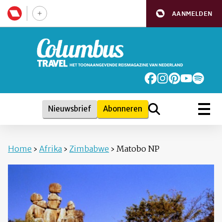
AANMELDEN
Nieuwsbrief
Abonneren
Home
›
Afrika
›
Zimbabwe
›
Matobo NP