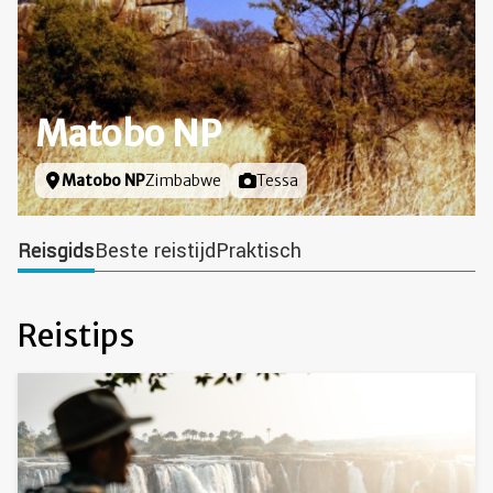
Matobo NP
Locatie
Matobo NP
Zimbabwe
Foto door
Tessa
Reisgids
Beste reistijd
Praktisch
Reistips