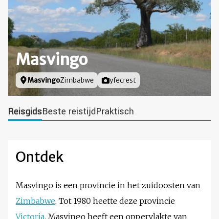
Masvingo
Locatie
Masvingo
Zimbabwe
Foto door
yfecrest
Reisgids
Beste reistijd
Praktisch
Ontdek
Masvingo is een provincie in het zuidoosten van
Zimbabwe
. Tot 1980 heette deze provincie
Victoria
. Masvingo heeft een oppervlakte van