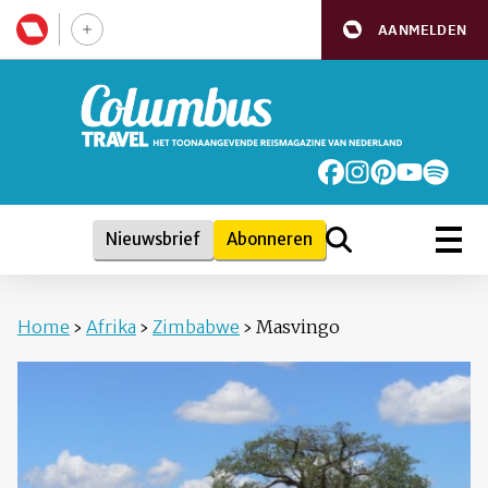
AANMELDEN
Nieuwsbrief
Abonneren
Home
›
Afrika
›
Zimbabwe
›
Masvingo