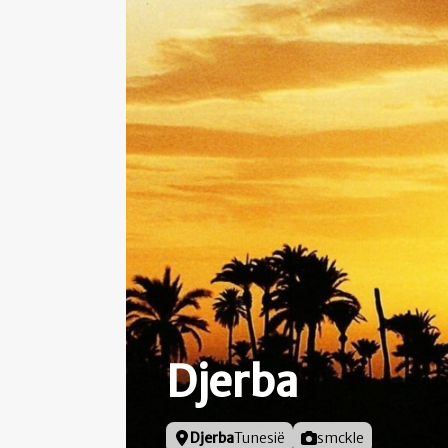
Djerba
Locatie
Djerba
Tunesië
Foto door
smckle