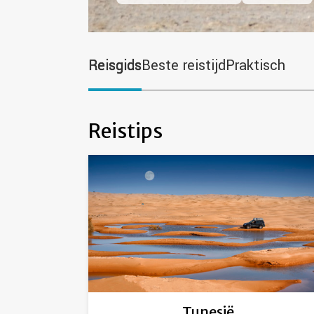
Reisgids
Beste reistijd
Praktisch
Reistips
Tunesië