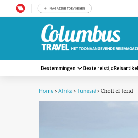
MAGAZINE TOEVOEGEN
Bestemmingen
Beste reistijd
Reisartike
Home
›
Afrika
›
Tunesië
›
Chott el-Jerid