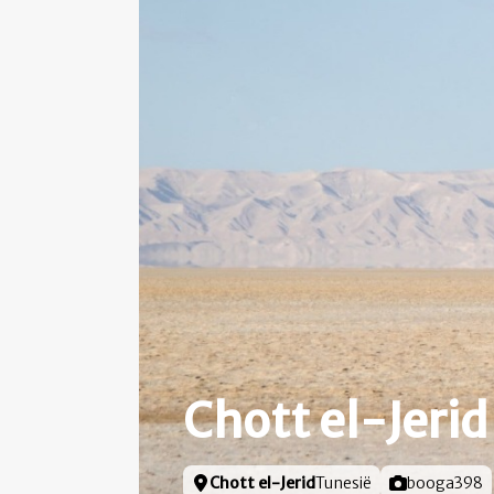
Chott el-Jerid
Locatie
Chott el-Jerid
Tunesië
Foto door
booga398