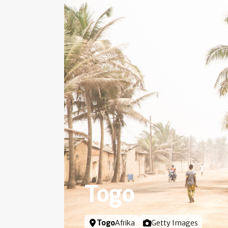
Togo
Locatie
Togo
Afrika
Foto door
Getty Images