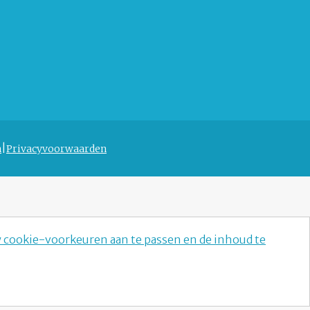
n
Privacyvoorwaarden
w cookie-voorkeuren aan te passen en de inhoud te