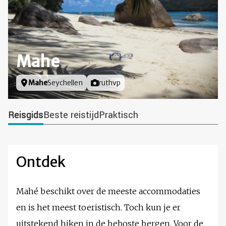
Mahe
Locatie
Mahe
Seychellen
Foto door
ruthvp
Reisgids
Beste reistijd
Praktisch
Ontdek
Mahé beschikt over de meeste accommodaties
en is het meest toeristisch. Toch kun je er
uitstekend hiken in de beboste bergen. Voor de