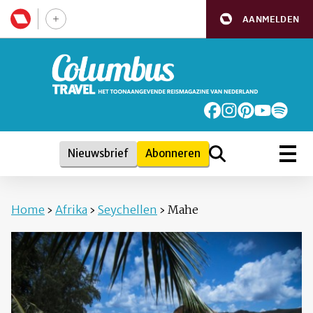
AANMELDEN
Nieuwsbrief
Abonneren
Home
›
Afrika
›
Seychellen
›
Mahe