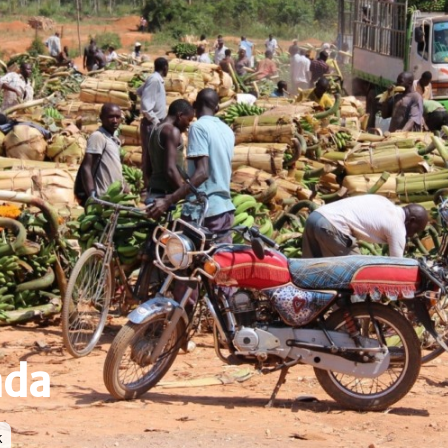
nda
k