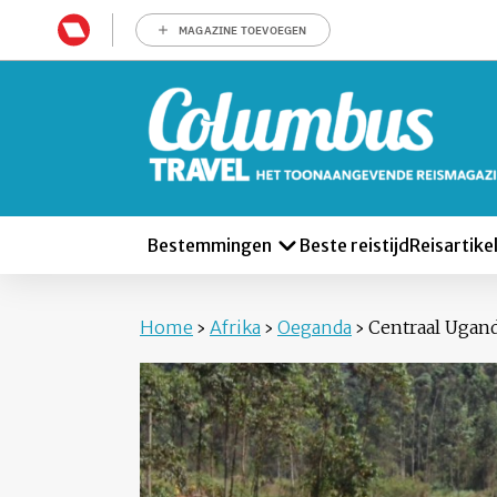
MAGAZINE TOEVOEGEN
Bestemmingen
Beste reistijd
Reisartike
Home
›
Afrika
›
Oeganda
›
Centraal Ugan