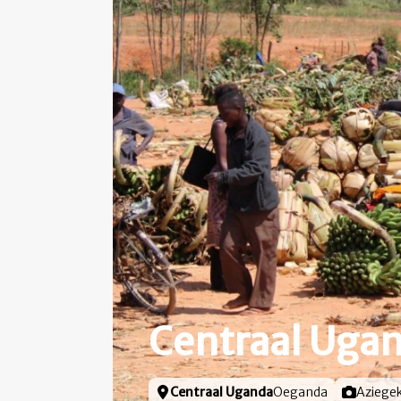
Centraal Uga
Locatie
Centraal Uganda
Oeganda
Foto door
Aziege