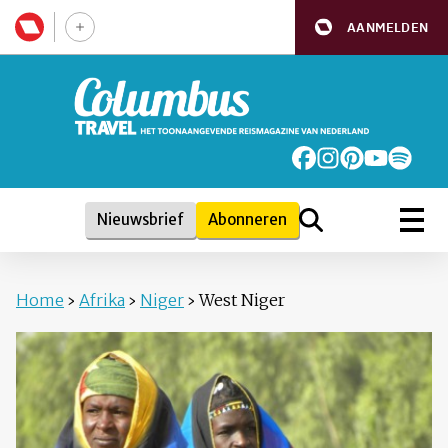
AANMELDEN
Nieuwsbrief
Abonneren
Home
›
Afrika
›
Niger
›
West Niger