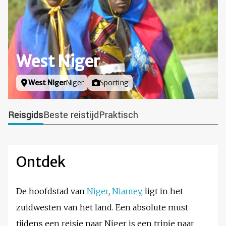
West Niger
Locatie
West Niger
Niger
Foto door
Sporting
Reisgids
Beste reistijd
Praktisch
Ontdek
De hoofdstad van
Niger
,
Niamey
, ligt in het
zuidwesten van het land. Een absolute must
tijdens een reisje naar Niger is een tripje naar