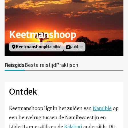
Keetmanshoop
Locatie
Keetmanshoop
Namibië
Foto door
zabber
Reisgids
Beste reistijd
Praktisch
Ontdek
Keetmanshoop ligt in het zuiden van
Namibië
op
een heuvelrug tussen de Namibwoestijn en
Lüderitz enerzijds en de
Kalahari
anderzijds. Dit