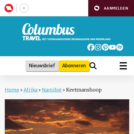
AANMELDEN
Nieuwsbrief
Abonneren
Home
›
Afrika
›
Namibië
›
Keetmanshoop