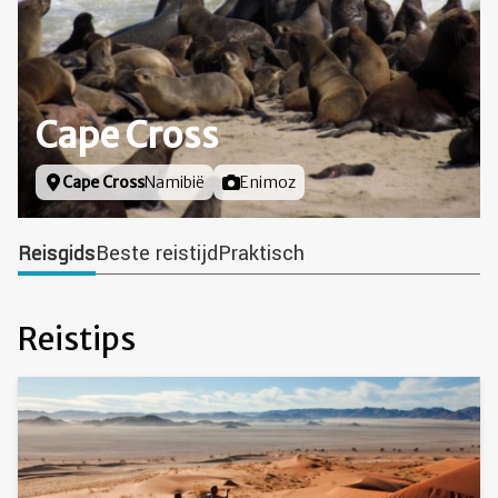
Cape Cross
Locatie
Cape Cross
Namibië
Foto door
Enimoz
Reisgids
Beste reistijd
Praktisch
Reistips