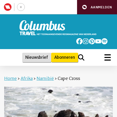
AANMELDEN
Nieuwsbrief
Abonneren
Home
›
Afrika
›
Namibië
›
Cape Cross