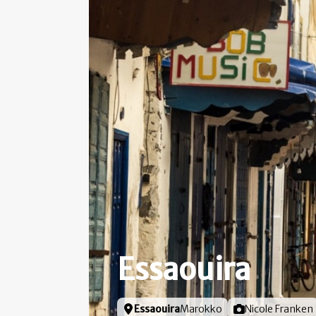
Essaouira
Locatie
Essaouira
Marokko
Foto door
Nicole Franken