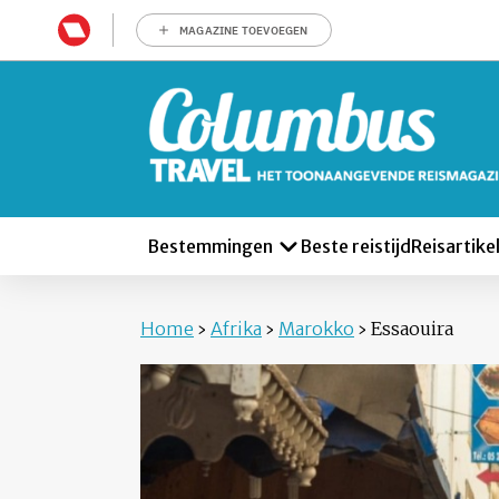
MAGAZINE TOEVOEGEN
Bestemmingen
Beste reistijd
Reisartike
Home
›
Afrika
›
Marokko
›
Essaouira