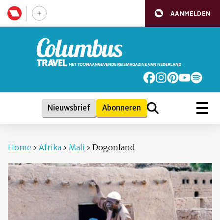
AANMELDEN
Nieuwsbrief
Abonneren
Home
›
Afrika
›
Mali
›
Dogonland