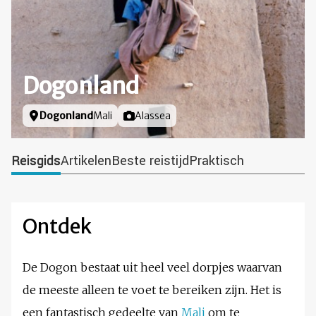
Dogonland
Locatie
Dogonland
Mali
Foto door
Alassea
Reisgids
Artikelen
Beste reistijd
Praktisch
Ontdek
De Dogon bestaat uit heel veel dorpjes waarvan
de meeste alleen te voet te bereiken zijn. Het is
een fantastisch gedeelte van
Mali
om te