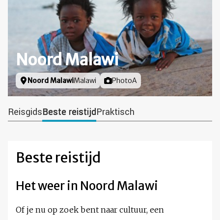
Noord Malawi
Locatie
Noord Malawi
Malawi
Foto door
PhotoA
Reisgids
Beste reistijd
Praktisch
Beste reistijd
Het weer in Noord Malawi
Of je nu op zoek bent naar cultuur, een