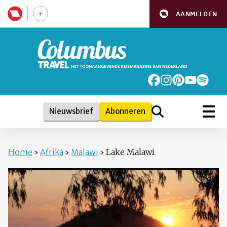
AANMELDEN
Nieuwsbrief
Abonneren
Home
›
Afrika
›
Malawi
›
Lake Malawi