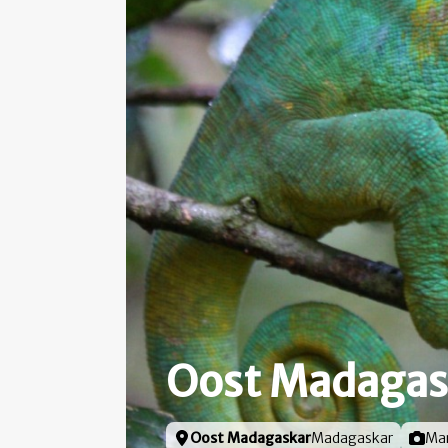
Oost Madagas
Locatie
Oost Madagaskar
Madagaskar
Foto 
Ma