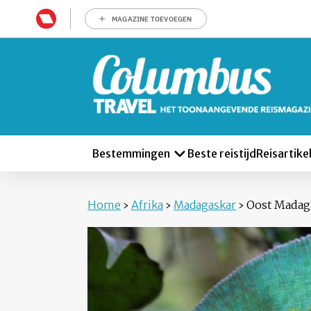
MAGAZINE TOEVOEGEN
Bestemmingen
Beste reistijd
Reisartike
Home
›
Afrika
›
Madagaskar
›
Oost Madag