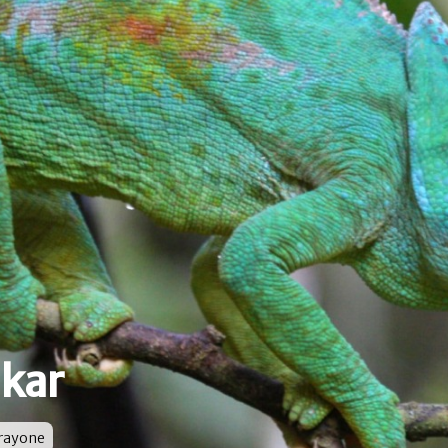
kar
door
rayone