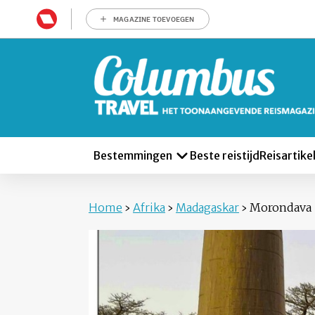
MAGAZINE TOEVOEGEN
Bestemmingen
Beste reistijd
Reisartike
Home
›
Afrika
›
Madagaskar
›
Morondava