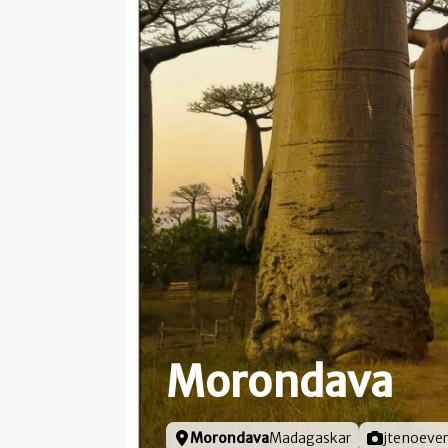
Morondava
Locatie
Morondava
Madagaskar
Foto door
jtenoever