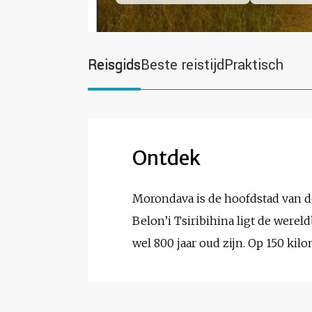
Reisgids
Beste reistijd
Praktisch
Ontdek
Morondava is de hoofdstad van 
Belon’i Tsiribihina ligt de wer
wel 800 jaar oud zijn. Op 150 ki