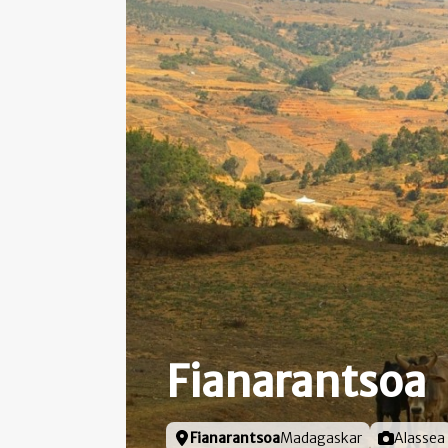
Fianarantsoa
Locatie
Fianarantsoa
Madagaskar
Foto door
Alassea