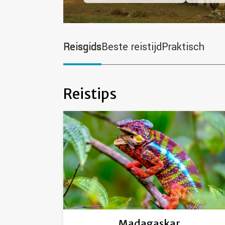
Reisgids
Beste reistijd
Praktisch
Reistips
Madagaskar