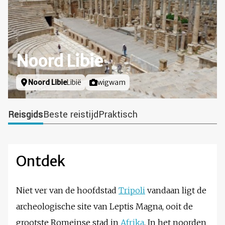
Noord Libie
Locatie
Noord Libie
Libië
Foto door
wigwam
Reisgids
Beste reistijd
Praktisch
Ontdek
Niet ver van de hoofdstad
Tripoli
vandaan ligt de
archeologische site van Leptis Magna, ooit de
grootste Romeinse stad in
Afrika
. In het noorden