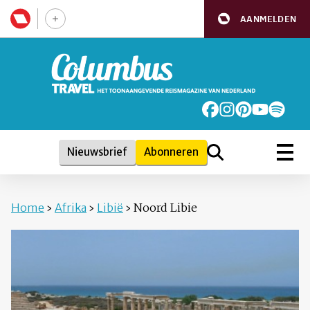
AANMELDEN
Nieuwsbrief
Abonneren
Home
›
Afrika
›
Libië
›
Noord Libie