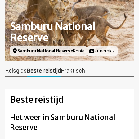
Samburu National
Reserve
Locatie
Samburu National Reserve
Kenia
Foto door
annemiek
Reisgids
Beste reistijd
Praktisch
Beste reistijd
Het weer in Samburu National
Reserve