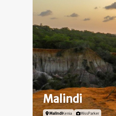
Malindi
Locatie
Malindi
Kenia
Foto door
MissParker