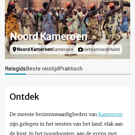
Noord Kameroen
Locatie
Noord Kameroen
Kameroen
Foto door
vietnamnederland
Reisgids
Beste reistijd
Praktisch
Ontdek
De meeste bezienswaardigheden van
Kameroen
zijn gelegen in het westen van het land, vlak aan
de kust. In het noordoosten, aan de grens met