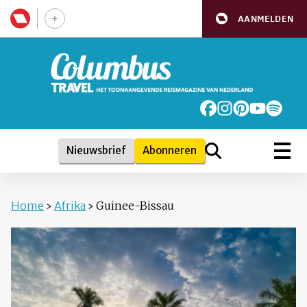
AANMELDEN
Nieuwsbrief
Abonneren
Home
›
Afrika
›
Guinee-Bissau