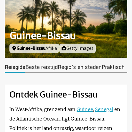
Guinee-Bissau
Locatie
Guinee-Bissau
Afrika
Foto door
Getty Images
Reisgids
Beste reistijd
Regio's en steden
Praktisch
Ontdek Guinee-Bissau
In West-Afrika, grenzend aan
Guinee
,
Senegal
en
de Atlantische Oceaan, ligt Guinee-Bissau.
Politiek is het land onrustig, waardoor reizen