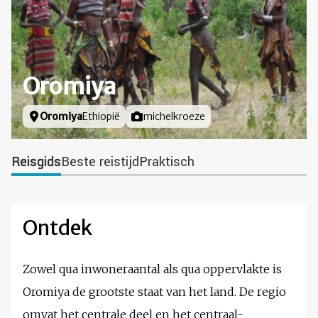
Oromiya
Locatie
Oromiya
Ethiopië
Foto door
michelkroeze
Reisgids
Beste reistijd
Praktisch
Ontdek
Zowel qua inwoneraantal als qua oppervlakte is
Oromiya de grootste staat van het land. De regio
omvat het centrale deel en het centraal-