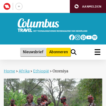
AANMELDEN
Nieuwsbrief
Abonneren
Home
›
Afrika
›
Ethiopië
›
Oromiya