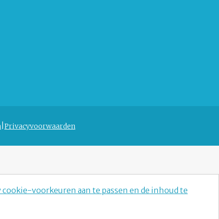
n
Privacyvoorwaarden
w cookie-voorkeuren aan te passen en de inhoud te