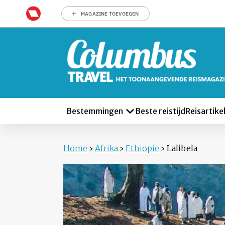
MAGAZINE TOEVOEGEN
Bestemmingen
Beste reistijd
Reisartike
Home
›
Afrika
›
Ethiopië
›
Lalibela