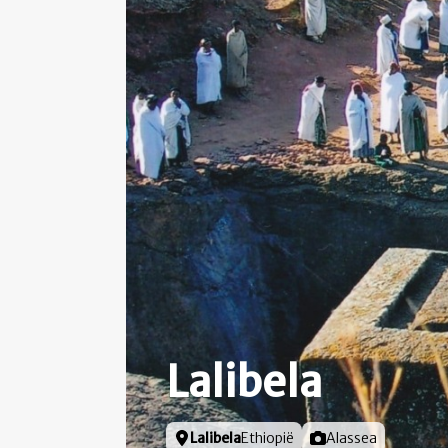
Lalibela
Locatie
Lalibela
Ethiopië
Foto door
Alassea