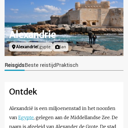
Alexandrie
Locatie
Alexandrie
Egypte
Foto door
Jan
Reisgids
Beste reistijd
Praktisch
Ontdek
Alexandrië is een miljoenenstad in het noorden
van
Egypte
, gelegen aan de Middellandse Zee. De
naam is afgeleid van Alexander de Grote. De stad