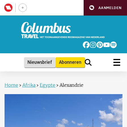
AANMELDEN
Nieuwsbrief
Abonneren
Home
›
Afrika
›
Egypte
›
Alexandrie