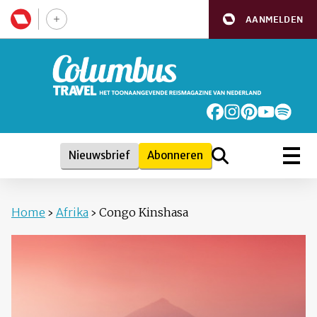
AANMELDEN
Nieuwsbrief
Abonneren
Home
›
Afrika
›
Congo Kinshasa