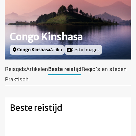
Congo Kinshasa
Locatie
Congo Kinshasa
Afrika
Foto door
Getty Images
Reisgids
Artikelen
Beste reistijd
Regio's en steden
Praktisch
Beste reistijd