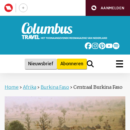
AANMELDEN
Nieuwsbrief
Abonneren
Home
›
Afrika
›
Burkina Faso
›
Centraal Burkina Faso