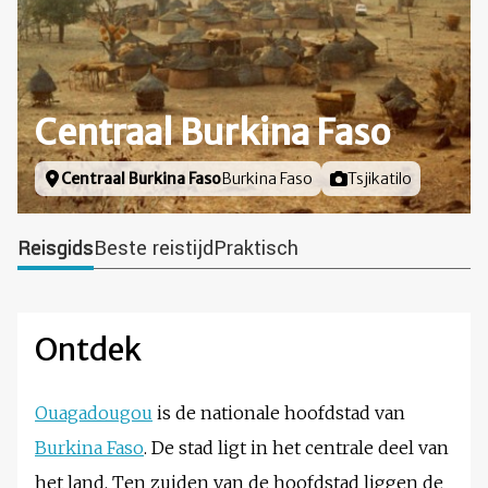
Centraal Burkina Faso
Locatie
Centraal Burkina Faso
Burkina Faso
Foto door
Tsjikatilo
Reisgids
Beste reistijd
Praktisch
Ontdek
Ouagadougou
is de nationale hoofdstad van
Burkina Faso
. De stad ligt in het centrale deel van
het land. Ten zuiden van de hoofdstad liggen de