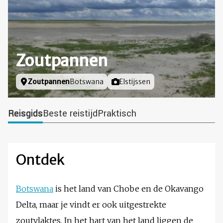
Zoutpannen
Locatie
Zoutpannen
Botswana
Foto door
Elstijssen
Reisgids
Beste reistijd
Praktisch
Ontdek
Botswana
is het land van Chobe en de Okavango
Delta, maar je vindt er ook uitgestrekte
zoutvlaktes. In het hart van het land liggen de