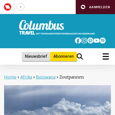
AANMELDEN
Nieuwsbrief
Abonneren
Home
›
Afrika
›
Botswana
›
Zoutpannen