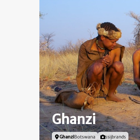
Ghanzi
Locatie
Ghanzi
Botswana
Foto door
ssijbrands