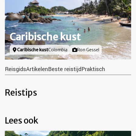
Caribische kust
Locatie
Caribische kust
Colombia
Foto door
Ron Gessel
Reisgids
Artikelen
Beste reistijd
Praktisch
Reistips
Lees ook