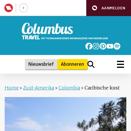
AANMELDEN
Nieuwsbrief
Abonneren
Home
›
Zuid-Amerika
›
Colombia
›
Caribische kust