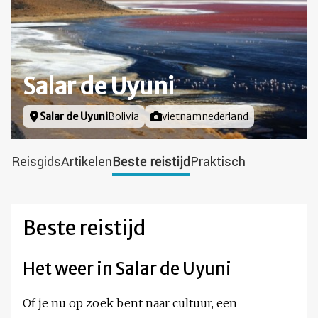
Salar de Uyuni
Locatie
Salar de Uyuni
Bolivia
Foto door
vietnamnederland
Reisgids
Artikelen
Beste reistijd
Praktisch
Beste reistijd
Het weer in Salar de Uyuni
Of je nu op zoek bent naar cultuur, een