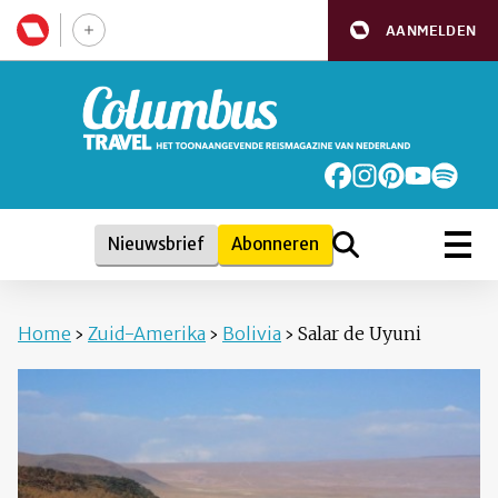
AANMELDEN
Nieuwsbrief
Abonneren
Home
›
Zuid-Amerika
›
Bolivia
›
Salar de Uyuni